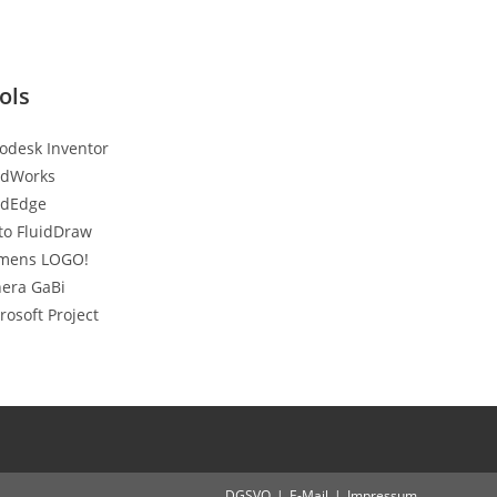
ols
odesk Inventor
idWorks
idEdge
to FluidDraw
mens LOGO!
era GaBi
rosoft Project
DGSVO
E-Mail
Impressum