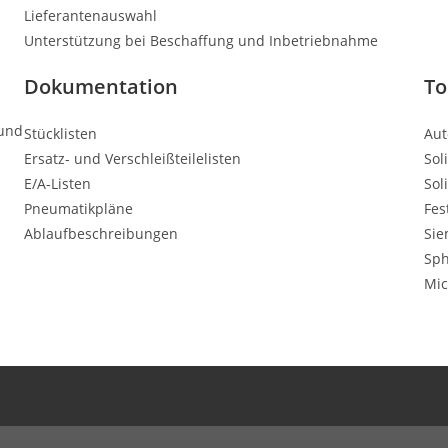
Lieferantenauswahl
Unterstützung bei Beschaffung und Inbetriebnahme
Dokumentation
To
 und
Stücklisten
Aut
Ersatz- und Verschleißteilelisten
Sol
E/A-Listen
Sol
Pneumatikpläne
Fes
Ablaufbeschreibungen
Sie
Sph
Mic